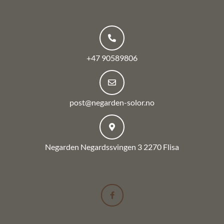
+47 90589806
post@negarden-solor.no
Negarden Negardssvingen 3 2270 Flisa
F
a
c
e
b
o
o
k
-