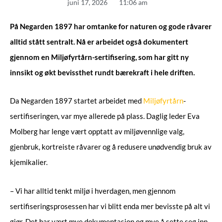
juni 17, 2026
11:06 am
På Negarden 1897 har omtanke for naturen og gode råvarer
alltid stått sentralt. Nå er arbeidet også dokumentert
gjennom en Miljøfyrtårn-sertifisering, som har gitt ny
innsikt og økt bevissthet rundt bærekraft i hele driften.
Da Negarden 1897 startet arbeidet med
Miljøfyrtårn
-
sertifiseringen, var mye allerede på plass. Daglig leder Eva
Molberg har lenge vært opptatt av miljøvennlige valg,
gjenbruk, kortreiste råvarer og å redusere unødvendig bruk av
kjemikalier.
– Vi har alltid tenkt miljø i hverdagen, men gjennom
sertifiseringsprosessen har vi blitt enda mer bevisste på alt vi
gjør. Det har vært mye dokumentasjon og mye å sette seg inn