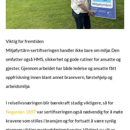
Viktig for fremtiden
Miljøfyrtårn-sertifiseringen handler ikke bare om miljø. Den
omfatter også HMS, sikkerhet og gode rutiner for ansatte og
gjester. Gjennom arbeidet har både ledelse og ansatte fått
oppfriskning innen blant annet brannvern, førstehjelp og
arbeidsmiljø.
I reiselivsnæringen blir bærekraft stadig viktigere, så for
Negarden 1897
var sertifiseringen også nødvendig for å møte
kravene som stilles i bransjen og for fortsatt å være synlig
gjennom viktige markedsføringskanaler. Viktigst av alt er