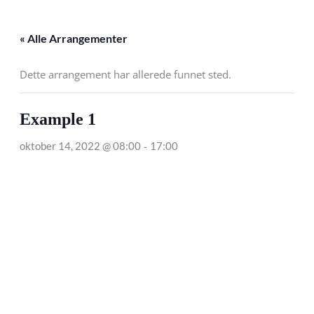
Hopp
rett
« Alle Arrangementer
til
innholdet
Dette arrangement har allerede funnet sted.
Example 1
-
oktober 14, 2022 @ 08:00
17:00