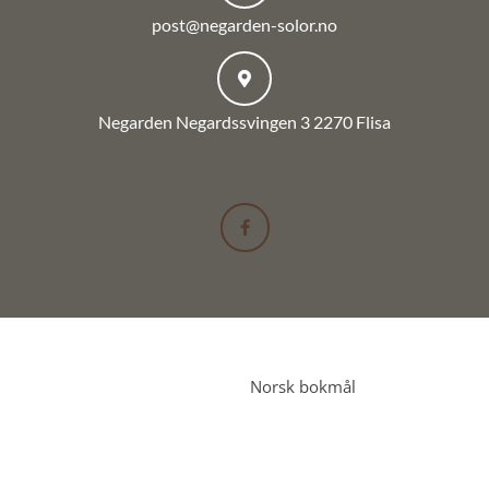
post@negarden-solor.no
Negarden Negardssvingen 3 2270 Flisa
F
a
c
e
b
o
o
k
-
f
Norsk bokmål