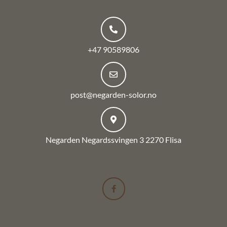
+47 90589806
post@negarden-solor.no
Negarden Negardssvingen 3 2270 Flisa
F
a
c
e
b
o
o
k
-
f