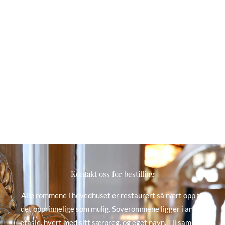
Kontakt oss for bestilling
Alle rommene i hovedhuset er restaurert så nært opp til
det opprinnelige som mulig. Soverommene ligger i annen
etasje, hvert med sitt særpreg, og eget navn. Til sammen